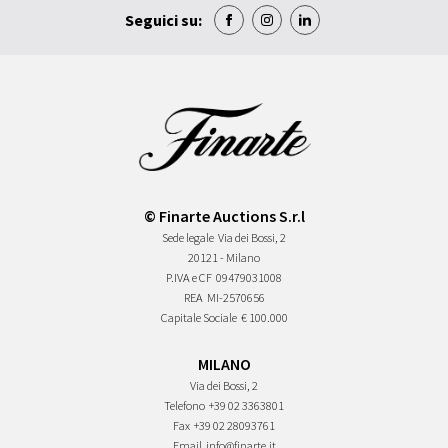
Seguici su:
© Finarte Auctions S.r.l
Sede legale
Via dei Bossi, 2
20121 - Milano
P.IVA e CF
09479031008
REA
MI-2570656
Capitale Sociale
€ 100.000
MILANO
Via dei Bossi, 2
Telefono
+39 02 3363801
Fax
+39 02 28093761
Email
info@finarte.it