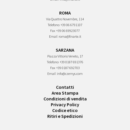
ROMA
Via Quattro Novembre, 114
Telefono
+39 06 6791107
Fax
+39 06 69923077
Email
roma@finarte.it
SARZANA
Piazza Vittorio Veneto, 17
Telefono
+39 0187 691376
Fax
+39 0187 692703
Email
info@czernys.com
Contatti
Area Stampa
Condizioni di vendita
Privacy Policy
Codice etico
Ritiri e Spedizioni