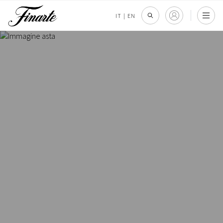
IT
|
EN