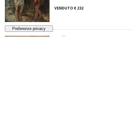
VENDUTO
€ 232
33
RAFFAELE DE GRADA
San Gimignano
STIMA
€ 1.200 - 1.500
Lotto chiuso
34
FRANCESCO DE ROCCHI
Venezia
, 1968