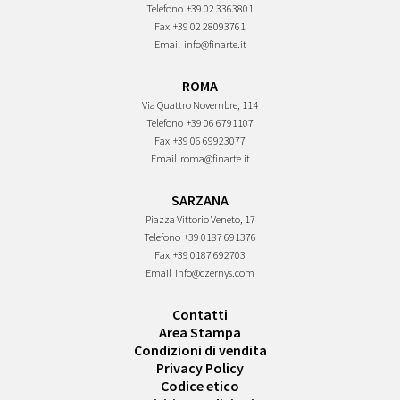
Telefono
+39 02 3363801
Fax
+39 02 28093761
Email
info@finarte.it
ROMA
Via Quattro Novembre, 114
Telefono
+39 06 6791107
Fax
+39 06 69923077
Email
roma@finarte.it
SARZANA
Piazza Vittorio Veneto, 17
Telefono
+39 0187 691376
Fax
+39 0187 692703
Email
info@czernys.com
Contatti
Area Stampa
Condizioni di vendita
Privacy Policy
Codice etico