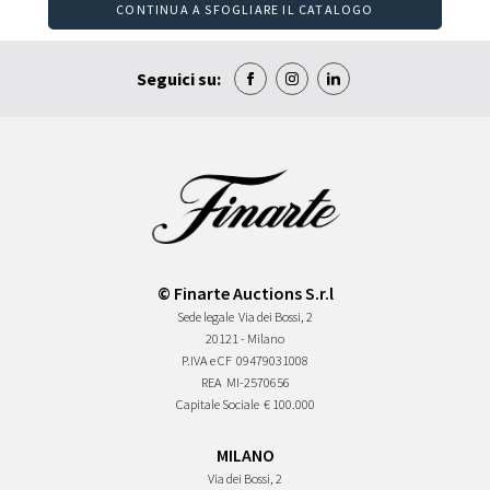
CONTINUA A SFOGLIARE IL CATALOGO
Seguici su:
© Finarte Auctions S.r.l
Sede legale
Via dei Bossi, 2
20121 - Milano
P.IVA e CF
09479031008
REA
MI-2570656
Capitale Sociale
€ 100.000
MILANO
Via dei Bossi, 2