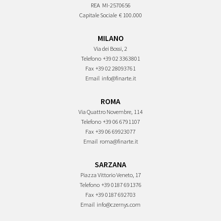
REA
MI-2570656
Capitale Sociale
€ 100.000
MILANO
Via dei Bossi, 2
Telefono
+39 02 3363801
Fax
+39 02 28093761
Email
info@finarte.it
ROMA
Via Quattro Novembre, 114
Telefono
+39 06 6791107
Fax
+39 06 69923077
Email
roma@finarte.it
SARZANA
Piazza Vittorio Veneto, 17
Telefono
+39 0187 691376
Fax
+39 0187 692703
Email
info@czernys.com