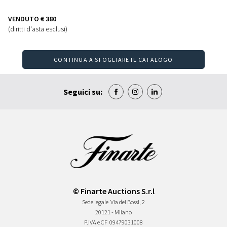
VENDUTO
€ 380
(diritti d'asta esclusi)
CONTINUA A SFOGLIARE IL CATALOGO
Seguici su:
© Finarte Auctions S.r.l
Sede legale
Via dei Bossi, 2
20121 - Milano
P.IVA e CF
09479031008