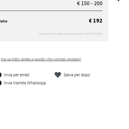
€ 150 - 200
€ 192
duto
I prezzi di vendita comprendono i diritti d'asta
Hai un lotto simile a questo che vorresti vendere?
Invia per email
Salva per dopo
Invia tramite WhatsApp