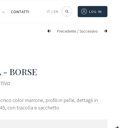
I
CONTATTI
IT
|
EN
LOG IN
/
Precedente
Successivo
 - BORSE
tiva
cnico color marrone, profili in pelle, dettagli in
45, con tracolla e sacchetto