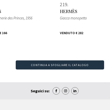
219
S
HERMÈS
nerie des Princes
, 1956
Giacca monopetto
€ 166
VENDUTO
€ 282
CONTINUA A SFOGLIARE IL CATALOGO
Seguici su: