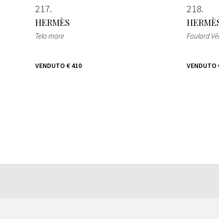
217
218
HERMÈS
HERMÈ
Telo mare
Foulard Vé
VENDUTO
€ 410
VENDUTO