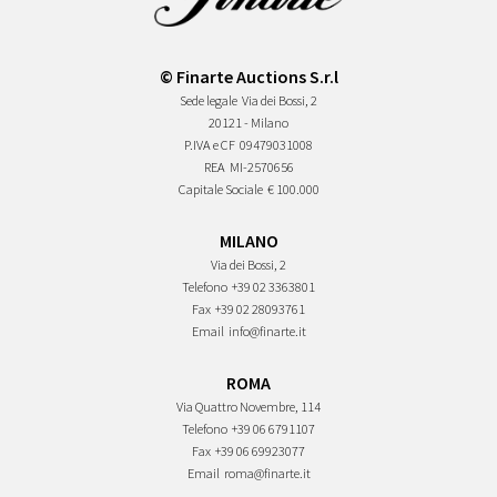
© Finarte Auctions S.r.l
Sede legale
Via dei Bossi, 2
20121 - Milano
P.IVA e CF
09479031008
REA
MI-2570656
Capitale Sociale
€ 100.000
MILANO
Via dei Bossi, 2
Telefono
+39 02 3363801
Fax
+39 02 28093761
Email
info@finarte.it
ROMA
Via Quattro Novembre, 114
Telefono
+39 06 6791107
Fax
+39 06 69923077
Email
roma@finarte.it