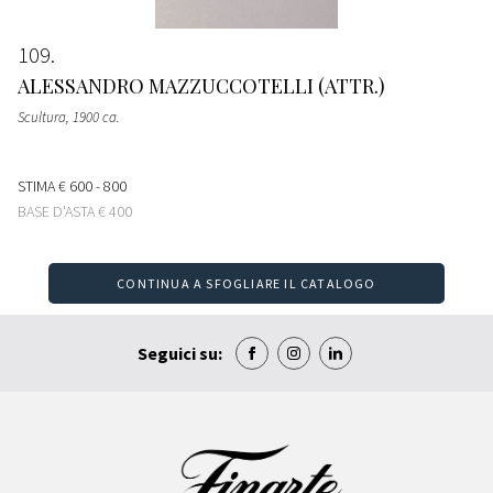
109
ALESSANDRO MAZZUCCOTELLI (ATTR.)
Scultura
, 1900 ca.
STIMA
€ 600 - 800
BASE D'ASTA
€ 400
CONTINUA A SFOGLIARE IL CATALOGO
Seguici su: