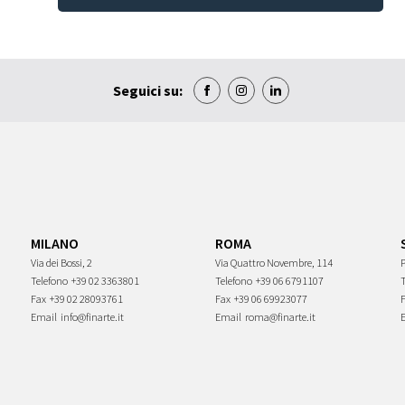
Seguici su:
MILANO
ROMA
Via dei Bossi, 2
Via Quattro Novembre, 114
P
Telefono
+39 02 3363801
Telefono
+39 06 6791107
Fax
+39 02 28093761
Fax
+39 06 69923077
Email
info@finarte.it
Email
roma@finarte.it