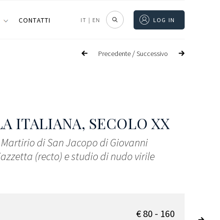
I
CONTATTI
IT
|
EN
LOG IN
/
Precedente
Successivo
A ITALIANA, SECOLO XX
 Martirio di San Jacopo di Giovanni
azzetta (recto) e studio di nudo virile
€ 80 - 160