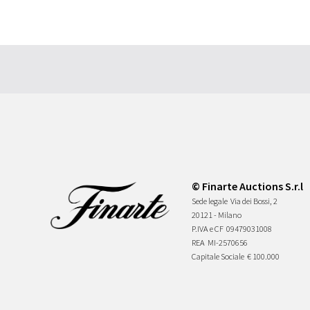
© Finarte Auctions S.r.l
Sede legale
Via dei Bossi, 2
20121 - Milano
P.IVA e CF
09479031008
REA
MI-2570656
Capitale Sociale
€ 100.000