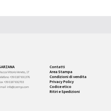
SARZANA
Contatti
Area Stampa
iazza Vittorio Veneto, 17
Condizioni di vendita
Telefono
+39 0187 691376
Privacy Policy
Fax
+39 0187 692703
Codice etico
Email
info@czernys.com
Ritiri e Spedizioni