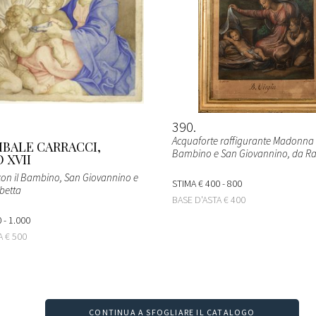
390
Acquaforte raffigurante Madonna
IBALE CARRACCI,
Bambino e San Giovannino, da Raf
 XVII
n il Bambino, San Giovannino e
STIMA
€ 400 - 800
betta
BASE D'ASTA
€ 400
 - 1.000
TA
€ 500
CONTINUA A SFOGLIARE IL CATALOGO