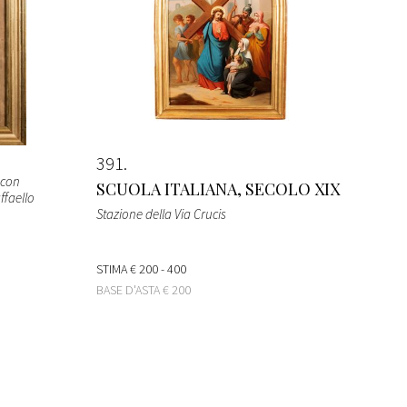
391
 con
SCUOLA ITALIANA, SECOLO XIX
faello
Stazione della Via Crucis
STIMA
€ 200 - 400
BASE D'ASTA
€ 200