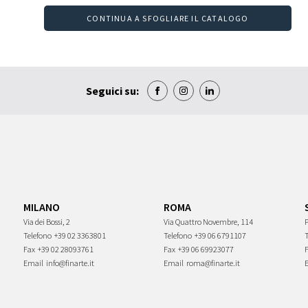
CONTINUA A SFOGLIARE IL CATALOGO
Seguici su:
MILANO
ROMA
Via dei Bossi, 2
Via Quattro Novembre, 114
P
Telefono
+39 02 3363801
Telefono
+39 06 6791107
Fax
+39 02 28093761
Fax
+39 06 69923077
Email
info@finarte.it
Email
roma@finarte.it