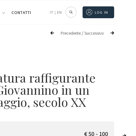
I
CONTATTI
IT
|
EN
LOG IN
/
Precedente
Successivo
atura raffigurante
Giovannino in un
aggio, secolo XX
€ 50 - 100