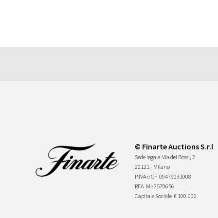
© Finarte Auctions S.r.l
Sede legale
Via dei Bossi, 2
20121 - Milano
P.IVA e CF
09479031008
REA
MI-2570656
Capitale Sociale
€ 100.000