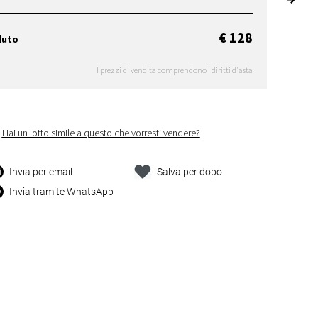
€ 128
duto
I prezzi di vendita comprendono i diritti d'asta
Hai un lotto simile a questo che vorresti vendere?
Invia per email
Salva per dopo
Invia tramite WhatsApp