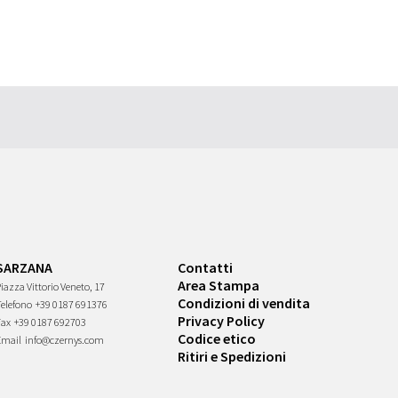
SARZANA
Contatti
Area Stampa
iazza Vittorio Veneto, 17
Condizioni di vendita
Telefono
+39 0187 691376
Privacy Policy
Fax
+39 0187 692703
Codice etico
Email
info@czernys.com
Ritiri e Spedizioni