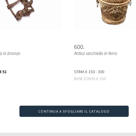
600
ia in bronzo
Antico secchiello in ferro
€ 51
STIMA
€ 150 - 300
BASE D'ASTA
€ 150
CONTINUA A SFOGLIARE IL CATALOGO