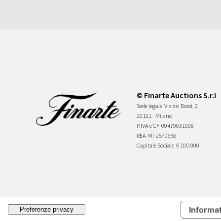
© Finarte Auctions S.r.l
Sede legale
Via dei Bossi, 2
20121 - Milano
P.IVA e CF
09479031008
REA
MI-2570656
Capitale Sociale
€ 100.000
Informat