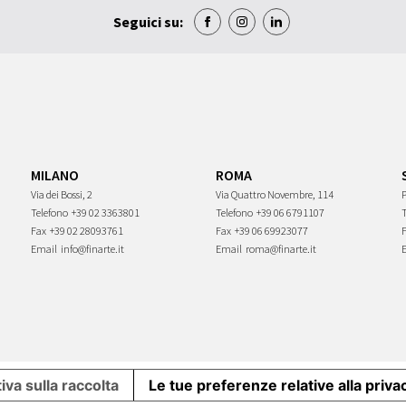
Seguici su:
MILANO
ROMA
Via dei Bossi, 2
Via Quattro Novembre, 114
P
Telefono
+39 02 3363801
Telefono
+39 06 6791107
Fax
+39 02 28093761
Fax
+39 06 69923077
Email
info@finarte.it
Email
roma@finarte.it
iva sulla raccolta
Le tue preferenze relative alla priva