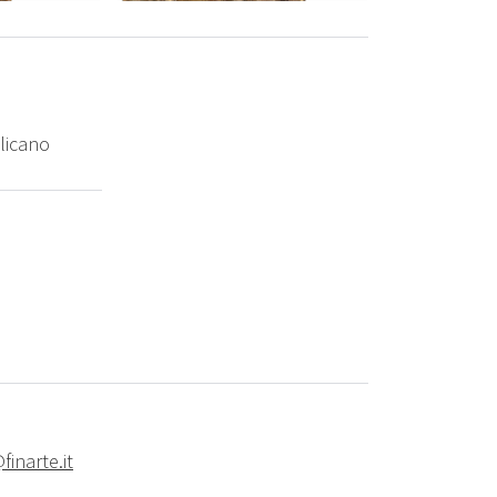
llicano
finarte.it