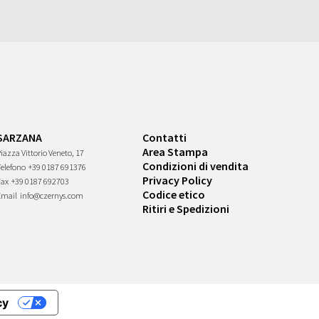
SARZANA
Contatti
Area Stampa
iazza Vittorio Veneto, 17
Condizioni di vendita
Telefono
+39 0187 691376
Privacy Policy
Fax
+39 0187 692703
Codice etico
Email
info@czernys.com
Ritiri e Spedizioni
cy