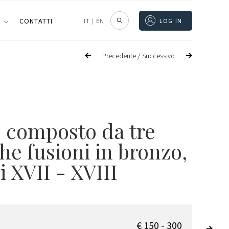
I
CONTATTI
IT
|
EN
LOG IN
/
Precedente
Successivo
o composto da tre
he fusioni in bronzo,
i XVII - XVIII
€ 150 - 300