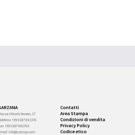
SARZANA
Contatti
Area Stampa
iazza Vittorio Veneto, 17
Condizioni di vendita
Telefono
+39 0187 691376
Privacy Policy
Fax
+39 0187 692703
Codice etico
Email
info@czernys.com