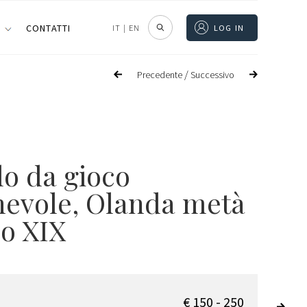
I
CONTATTI
IT
|
EN
LOG IN
/
Precedente
Successivo
lo da gioco
hevole, Olanda metà
lo XIX
€ 150 - 250