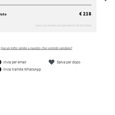
€ 218
duto
I prezzi di vendita comprendono i diritti d'asta
Hai un lotto simile a questo che vorresti vendere?
Invia per email
Salva per dopo
Invia tramite WhatsApp