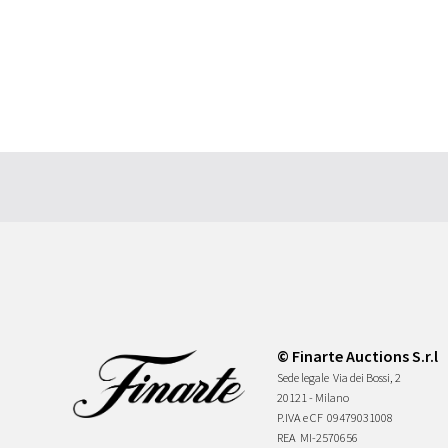
© Finarte Auctions S.r.l
Sede legale
Via dei Bossi, 2
20121 - Milano
P.IVA e CF
09479031008
REA
MI-2570656