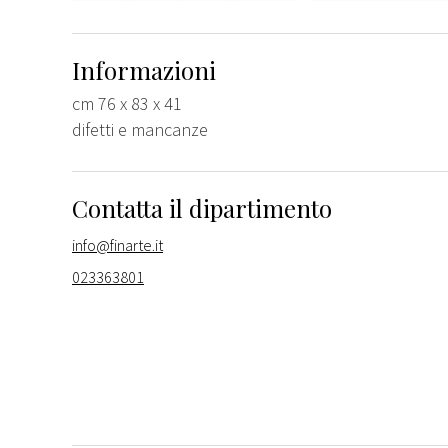
Informazioni
cm 76 x 83 x 41
difetti e mancanze
Contatta il dipartimento
info@finarte.it
023363801