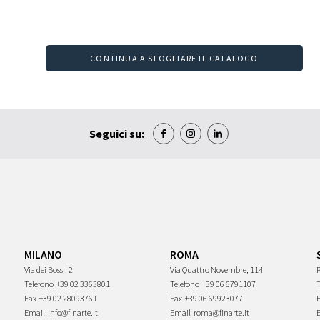
CONTINUA A SFOGLIARE IL CATALOGO
Seguici su:
MILANO
ROMA
Via dei Bossi, 2
Via Quattro Novembre, 114
P
Telefono
+39 02 3363801
Telefono
+39 06 6791107
Fax
+39 02 28093761
Fax
+39 06 69923077
Email
info@finarte.it
Email
roma@finarte.it