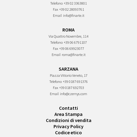
Telefono
+39 02 3363801
Fax
+39 02 28093761
Email
info@finarte.it
ROMA
Via Quattro Novembre, 114
Telefono
+39 06 6791107
Fax
+39 06 69923077
Email
roma@finarte.it
SARZANA
Piazza Vittorio Veneto, 17
Telefono
+39 0187 691376
Fax
+39 0187 692703
Email
info@czernys.com
Contatti
Area Stampa
Condizioni di vendita
Privacy Policy
Codice etico