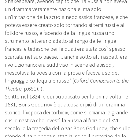
Shakespeare, avendo capito che “la Russia non aveva
un dramma veramente nazionale, ma solo
un'imitazione della scuola neoclassica francese, e che
poteva essere creato solo tornando ai temi russi e al
folklore russo, e facendo della lingua russa uno
strumento letterario adatto al rango delle lingue
francesi e tedesche per le quali era stata così spesso
scartata nel suo paese. ... anche sotto altri aspetti era
rivoluzionario: era suddiviso in scene ed episodi,
mescolava la poesia con la prosa e faceva uso del
linguaggio colloquiale russo” (
Oxford Companion to the
Theatre
, p.651). ).
Scritto nel 1824, e qui pubblicato per la prima volta nel
1831, Boris Godunov è qualcosa di più di un dramma
storico: l’«epoca dei torbidi», come si chiama la grande
crisi dinastica che investì la Russia all’inizio del XVII
secolo, e la tragedia dello zar Boris Godunov, che sullo
sfondo di tale epoca si staglia, sono il prototipo delle