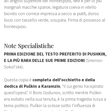
all'angolo superiore del frontespizio, lievi e per lo più
marginali macchie sparse, legatura coeva in vitello
biondo con cornice impressa a secco ai piatti, dorso
liscio con tassello verde, sciupata. Firma di possesso al
frontespizio.
Note Specialistiche
PRIMA EDIZIONE DEL TESTO PREFERITO DI PUSHKIN,
E LA PIÙ RARA DELLE SUE PRIME EDIZIONI
(Smirnov-
Sokol'skii).
Questa copia è
completa dell'occhietto e della
dedica di Puškin a Karamzin
, “il cui genio ha ispirato
quest'opera”. Il Boris Godunov, scritto mentre Puškin
era esiliato nella sua tenuta, è la prima tragedia russa a
tema politico. Puškin la scrisse sotto l'influenza di