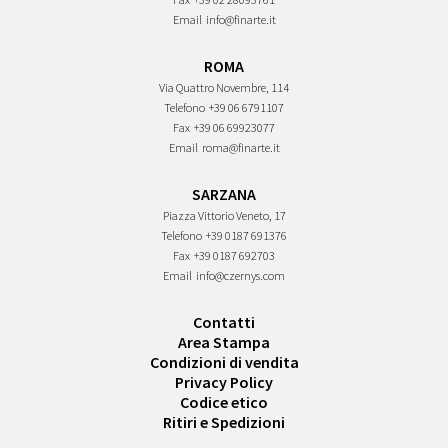
Email
info@finarte.it
ROMA
Via Quattro Novembre, 114
Telefono
+39 06 6791107
Fax
+39 06 69923077
Email
roma@finarte.it
SARZANA
Piazza Vittorio Veneto, 17
Telefono
+39 0187 691376
Fax
+39 0187 692703
Email
info@czernys.com
Contatti
Area Stampa
Condizioni di vendita
Privacy Policy
Codice etico
Ritiri e Spedizioni