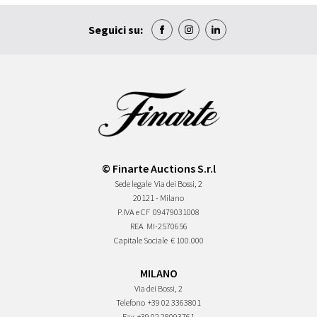
Seguici su:
© Finarte Auctions S.r.l
Sede legale
Via dei Bossi, 2
20121 - Milano
P.IVA e CF
09479031008
REA
MI-2570656
Capitale Sociale
€ 100.000
MILANO
Via dei Bossi, 2
Telefono
+39 02 3363801
Fax
+39 02 28093761