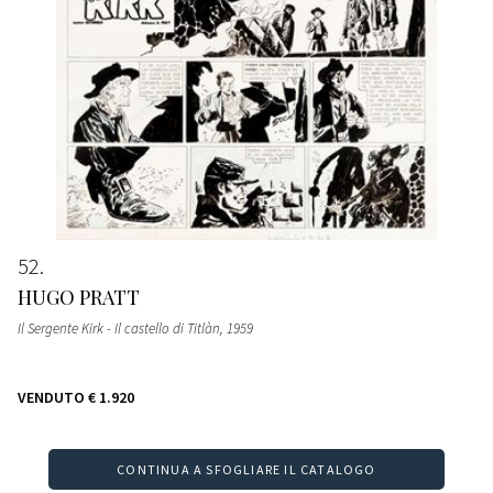
52
HUGO PRATT
Il Sergente Kirk - Il castello di Titlàn
, 1959
VENDUTO
€ 1.920
CONTINUA A SFOGLIARE IL CATALOGO