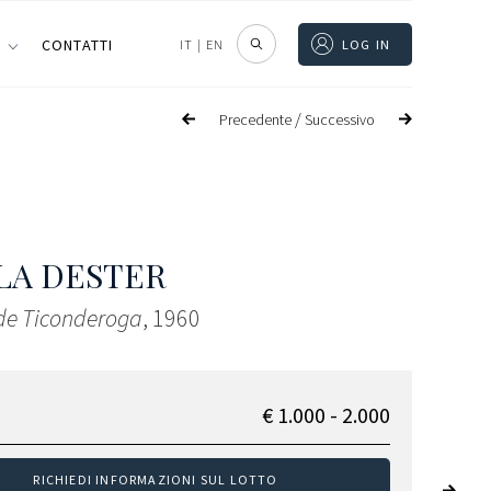
I
CONTATTI
IT
|
EN
LOG IN
/
Precedente
Successivo
LA DESTER
de Ticonderoga
, 1960
€ 1.000 - 2.000
RICHIEDI INFORMAZIONI SUL LOTTO