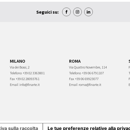
Seguici su:
MILANO
ROMA
Via dei Bossi, 2
Via Quattro Novembre, 114
P
Telefono
+39 02 3363801
Telefono
+39 06 6791107
Fax
+39 02 28093761
Fax
+39 06 69923077
Email
info@finarte.it
Email
roma@finarte.it
iva sulla raccolta
Le tue preferenze relative alla priva