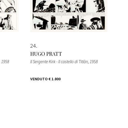
24
HUGO PRATT
, 1958
Il Sergente Kirk - Il castello di Titlàn
, 1958
VENDUTO
€ 1.800