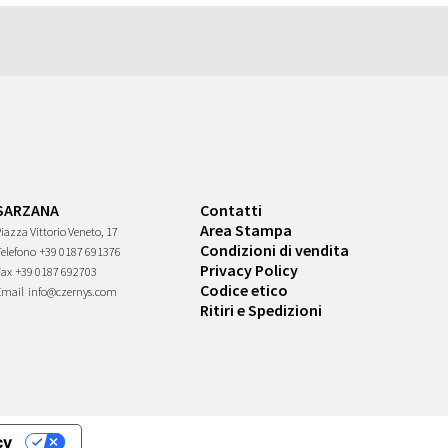
SARZANA
Contatti
Area Stampa
iazza Vittorio Veneto, 17
Condizioni di vendita
Telefono
+39 0187 691376
Privacy Policy
Fax
+39 0187 692703
Codice etico
Email
info@czernys.com
Ritiri e Spedizioni
cy