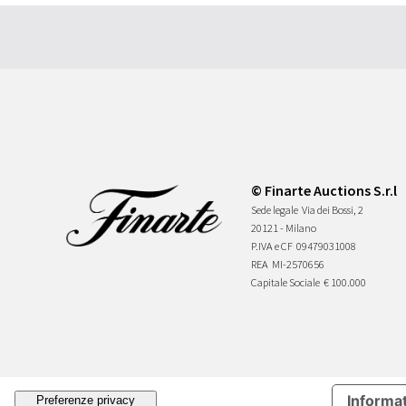
© Finarte Auctions S.r.l
Sede legale
Via dei Bossi, 2
20121 - Milano
P.IVA e CF
09479031008
REA
MI-2570656
Capitale Sociale
€ 100.000
Informat