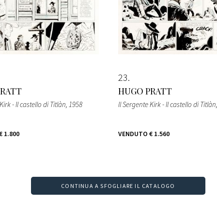
23
PRATT
HUGO PRATT
irk - Il castello di Titlàn
, 1958
Il Sergente Kirk - Il castello di Titlàn
€ 1.800
VENDUTO
€ 1.560
CONTINUA A SFOGLIARE IL CATALOGO