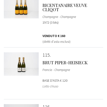
BICENTANAIRE VEUVE
CLIQOT
Champagne - Champagne
1972 (3 bts)
VENDUTO
€ 160
(diritti d'asta esclusi)
115
BRUT PIPER-HEISIECK
Francia - Champagne
BASE D'ASTA
€ 120
Lotto chiuso
116