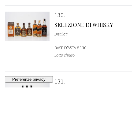
130
SELEZIONE DI WHISKY
Distillati
BASE D'ASTA
€ 130
Lotto chiuso
131
CAOL ILA 10 YEARS OLD
SINGLE MALT SCOTCH
WHISKY
Scozia - Distillati
1997 (3 bts)
VENDUTO
€ 180