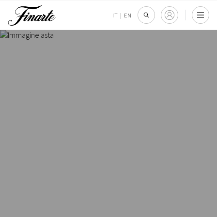
IT
|
EN