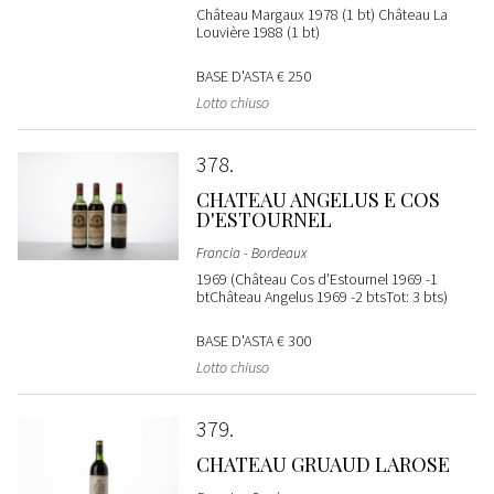
Château Margaux 1978 (1 bt) Château La
Louvière 1988 (1 bt)
BASE D'ASTA
€ 250
Lotto chiuso
378
CHATEAU ANGELUS E COS
D'ESTOURNEL
Francia - Bordeaux
1969 (Château Cos d'Estournel 1969 -1
btChâteau Angelus 1969 -2 btsTot: 3 bts)
BASE D'ASTA
€ 300
Lotto chiuso
379
CHATEAU GRUAUD LAROSE