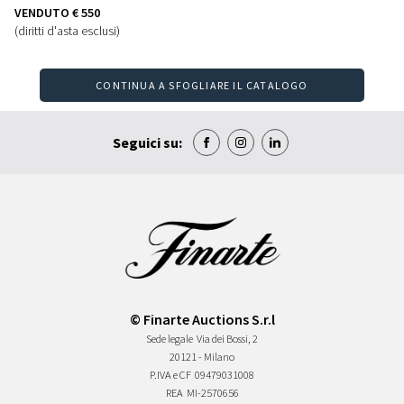
VENDUTO
€ 550
(diritti d'asta esclusi)
CONTINUA A SFOGLIARE IL CATALOGO
Seguici su:
© Finarte Auctions S.r.l
Sede legale
Via dei Bossi, 2
20121 - Milano
P.IVA e CF
09479031008
REA
MI-2570656