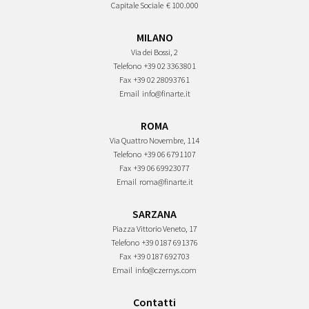
Capitale Sociale
€ 100.000
MILANO
Via dei Bossi, 2
Telefono
+39 02 3363801
Fax
+39 02 28093761
Email
info@finarte.it
ROMA
Via Quattro Novembre, 114
Telefono
+39 06 6791107
Fax
+39 06 69923077
Email
roma@finarte.it
SARZANA
Piazza Vittorio Veneto, 17
Telefono
+39 0187 691376
Fax
+39 0187 692703
Email
info@czernys.com
Contatti