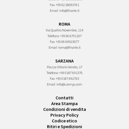
Fax
+39 02 28093761
Email
info@finarte.it
ROMA
Via Quattro Novembre, 114
Telefono
+39 06 6791107
Fax
+39 06 69923077
Email
roma@finarte.it
SARZANA
Piazza Vittorio Veneto, 17
Telefono
+39 0187 691376
Fax
+39 0187 692703
Email
info@czernys.com
Contatti
Area Stampa
Condizioni di vendita
Privacy Policy
Codice etico
Ritiri e Spedizioni