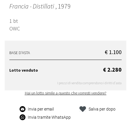
Francia - Distillati
, 1979
1 bt
OWC
€ 1.100
BASE D'ASTA
€ 2.280
Lotto venduto
I prezzi di vendita comprendono i diritti d'asta
Hai un lotto simile a questo che vorresti vendere?
Invia per email
Salva per dopo
Invia tramite WhatsApp