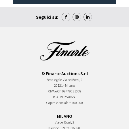
Seguici su:
© Finarte Auctions S.r.l
Sede legale
Via dei Bossi, 2
20121 - Milano
P.IVA e CF
09479031008
REA
MI-2570656
Capitale Sociale
€ 100.000
MILANO
Via dei Bossi, 2
Telefono
+39 02 3363801