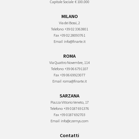
Capitale Sociale
€ 100.000
MILANO
Via dei Bossi, 2
Telefono
+39 02 3363801
Fax
+39 02 28093761
Email
info@finarte.it
ROMA
Via Quattro Novembre, 114
Telefono
+39 06 6791107
Fax
+39 06 69923077
Email
roma@finarte.it
SARZANA
Piazza Vittorio Veneto, 17
Telefono
+39 0187 691376
Fax
+39 0187 692703
Email
info@czernys.com
Contatti