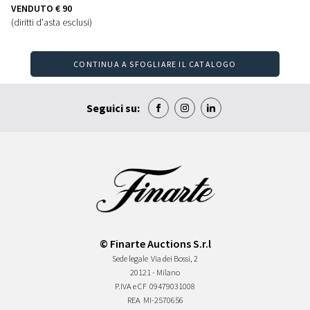
VENDUTO
€ 90
(diritti d'asta esclusi)
CONTINUA A SFOGLIARE IL CATALOGO
Seguici su:
© Finarte Auctions S.r.l
Sede legale
Via dei Bossi, 2
20121 - Milano
P.IVA e CF
09479031008
REA
MI-2570656