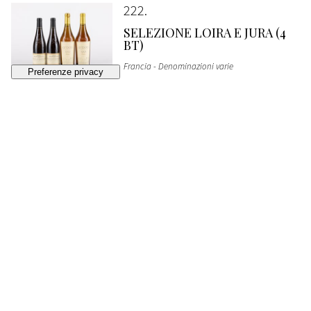
222
SELEZIONE LOIRA E JURA (4
BT)
Francia - Denominazioni varie
VENDUTO
€ 120
(diritti d'asta esclusi)
223
BARON DE LADOUCETTE
BARON DE L POUILLY FUME
(2 BT)
Francia - Loira
1994 (2 bts)
VENDUTO
€ 150
(diritti d'asta esclusi)