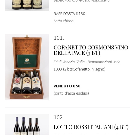
Veneto - Amarone della Valpolicella
BASE D'ASTA
€ 150
Lotto chiuso
101
COFANETTO CORMONS VINO
DELLA PACE (3 BT)
Friuli-Venezia Giulia - Denominazioni varie
1999 (3 btsCofanetto in legno)
VENDUTO
€ 50
(diritti d'asta esclusi)
102
LOTTO ROSSI ITALIANI (4 BT)