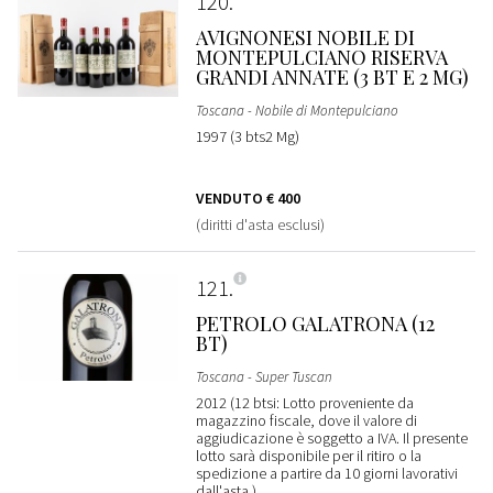
120
AVIGNONESI NOBILE DI
MONTEPULCIANO RISERVA
GRANDI ANNATE (3 BT E 2 MG)
Toscana - Nobile di Montepulciano
1997 (3 bts2 Mg)
VENDUTO
€ 400
(diritti d'asta esclusi)
121
PETROLO GALATRONA (12
BT)
Toscana - Super Tuscan
2012 (12 btsi: Lotto proveniente da
magazzino fiscale, dove il valore di
aggiudicazione è soggetto a IVA. Il presente
lotto sarà disponibile per il ritiro o la
spedizione a partire da 10 giorni lavorativi
dall'asta.)