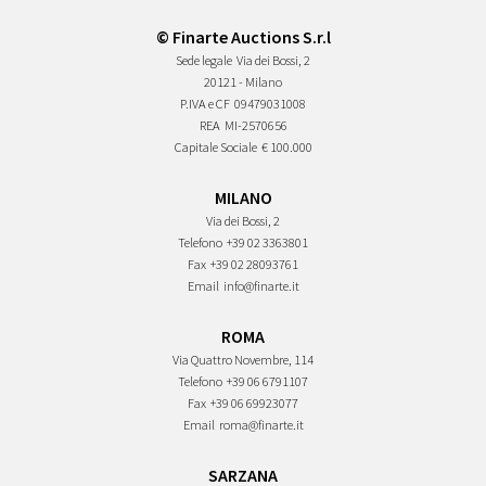
© Finarte Auctions S.r.l
Sede legale
Via dei Bossi, 2
20121 - Milano
P.IVA e CF
09479031008
REA
MI-2570656
Capitale Sociale
€ 100.000
MILANO
Via dei Bossi, 2
Telefono
+39 02 3363801
Fax
+39 02 28093761
Email
info@finarte.it
ROMA
Via Quattro Novembre, 114
Telefono
+39 06 6791107
Fax
+39 06 69923077
Email
roma@finarte.it
SARZANA