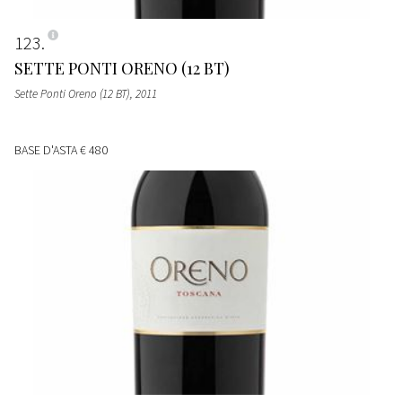
123
SETTE PONTI ORENO (12 BT)
Sette Ponti Oreno (12 BT)
, 2011
BASE D'ASTA
€ 480