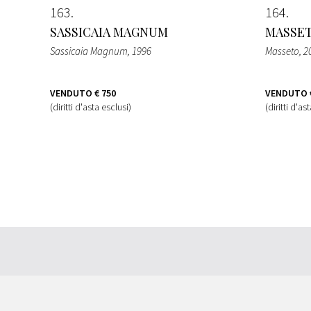
163
164
SASSICAIA MAGNUM
MASSE
Sassicaia Magnum
, 1996
Masseto
, 2
VENDUTO
€ 750
VENDUTO
(diritti d'asta esclusi)
(diritti d'as