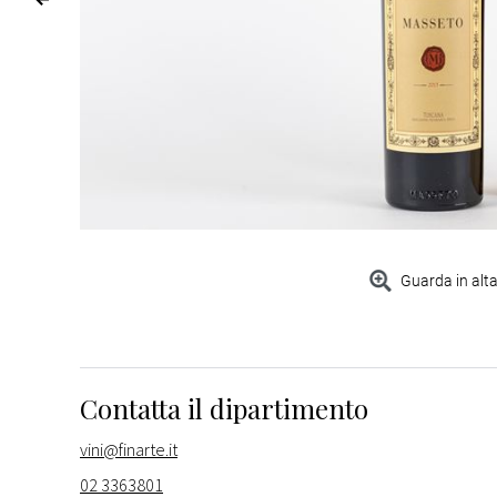
Guarda in alta
Contatta il dipartimento
vini@finarte.it
02 3363801