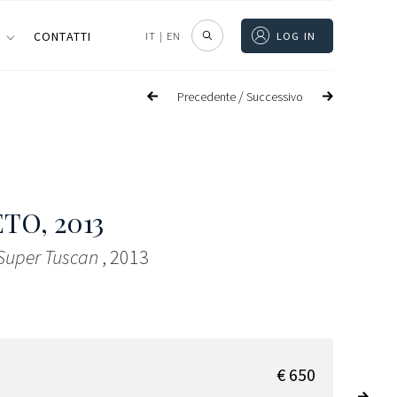
I
CONTATTI
IT
|
EN
LOG IN
/
Precedente
Successivo
ETO
, 2013
 Super Tuscan
, 2013
€ 650