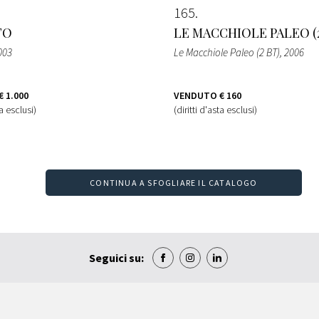
165
TO
LE MACCHIOLE PALEO (2
003
Le Macchiole Paleo (2 BT)
, 2006
€ 1.000
VENDUTO
€ 160
ta esclusi)
(diritti d'asta esclusi)
CONTINUA A SFOGLIARE IL CATALOGO
Seguici su: