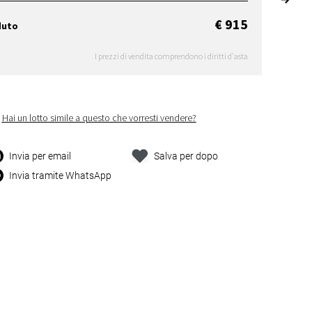
€ 915
duto
I prezzi di vendita comprendono i diritti d'asta
Hai un lotto simile a questo che vorresti vendere?
Invia per email
Salva per dopo
Invia tramite WhatsApp