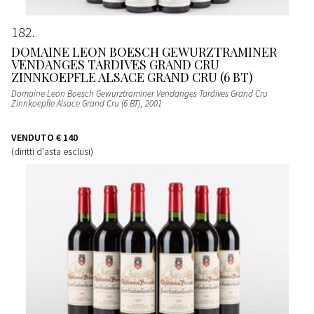
182
DOMAINE LEON BOESCH GEWURZTRAMINER
VENDANGES TARDIVES GRAND CRU
ZINNKOEPFLE ALSACE GRAND CRU (6 BT)
Domaine Leon Boesch Gewurztraminer Vendanges Tardives Grand Cru
Zinnkoepfle Alsace Grand Cru (6 BT)
, 2001
VENDUTO
€ 140
(diritti d'asta esclusi)