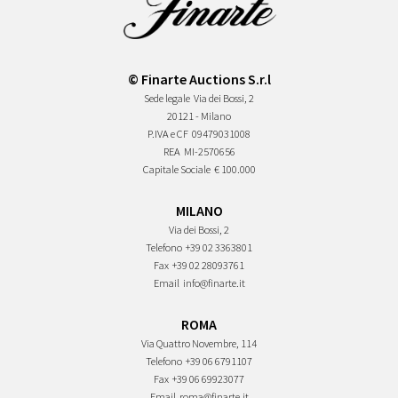
© Finarte Auctions S.r.l
Sede legale
Via dei Bossi, 2
20121 - Milano
P.IVA e CF
09479031008
REA
MI-2570656
Capitale Sociale
€ 100.000
MILANO
Via dei Bossi, 2
Telefono
+39 02 3363801
Fax
+39 02 28093761
Email
info@finarte.it
ROMA
Via Quattro Novembre, 114
Telefono
+39 06 6791107
Fax
+39 06 69923077
Email
roma@finarte.it