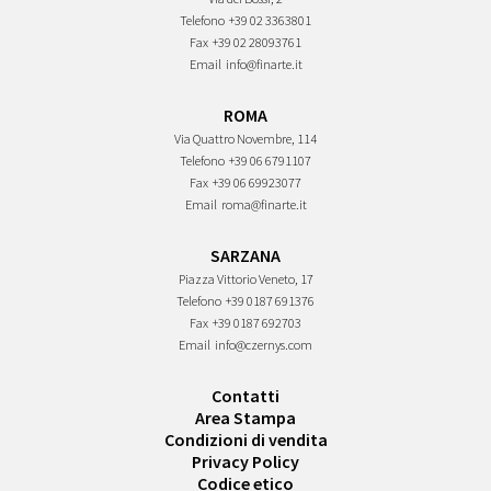
Telefono
+39 02 3363801
Fax
+39 02 28093761
Email
info@finarte.it
ROMA
Via Quattro Novembre, 114
Telefono
+39 06 6791107
Fax
+39 06 69923077
Email
roma@finarte.it
SARZANA
Piazza Vittorio Veneto, 17
Telefono
+39 0187 691376
Fax
+39 0187 692703
Email
info@czernys.com
Contatti
Area Stampa
Condizioni di vendita
Privacy Policy
Codice etico