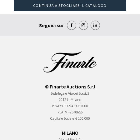
CONTINUA A SFOGLIARE IL CATALOGO
Seguici su:
© Finarte Auctions S.r.l
Sede legale
Via dei Bossi, 2
20121 - Milano
P.IVA e CF
09479031008
REA
MI-2570656
Capitale Sociale
€ 100.000
MILANO
Via dei Bossi, 2