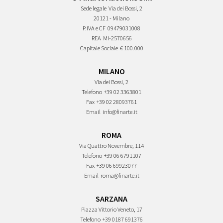
Sede legale
Via dei Bossi, 2
20121 - Milano
P.IVA e CF
09479031008
REA
MI-2570656
Capitale Sociale
€ 100.000
MILANO
Via dei Bossi, 2
Telefono
+39 02 3363801
Fax
+39 02 28093761
Email
info@finarte.it
ROMA
Via Quattro Novembre, 114
Telefono
+39 06 6791107
Fax
+39 06 69923077
Email
roma@finarte.it
SARZANA
Piazza Vittorio Veneto, 17
Telefono
+39 0187 691376