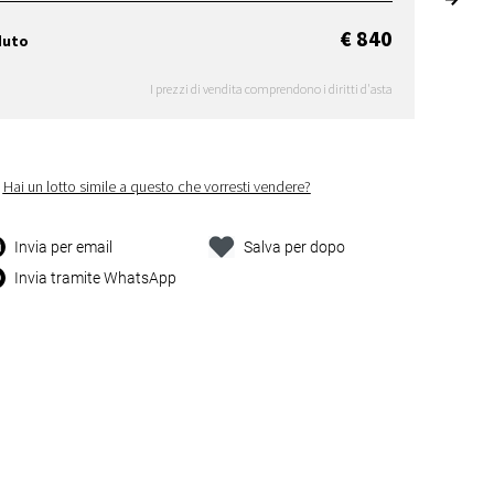
€ 840
duto
I prezzi di vendita comprendono i diritti d'asta
Hai un lotto simile a questo che vorresti vendere?
Invia per email
Salva per dopo
Invia tramite WhatsApp