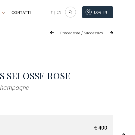
I
CONTATTI
IT
|
EN
LOG IN
/
Precedente
Successivo
S SELOSSE ROSE
 Champagne
€ 400