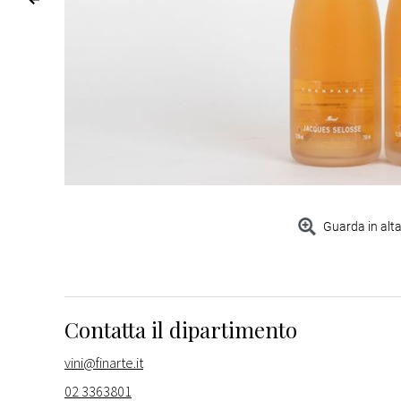
Guarda in alta
Contatta il dipartimento
vini@finarte.it
02 3363801