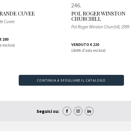
246
RANDE CUVEE
POL ROGER WINSTON
CHURCHILL
de Cuvee
Pol Roger Winston Churchill
, 1999
€ 280
VENDUTO
€ 220
ta esclusi)
(diritti d'asta esclusi)
CONTINUA A SFOGLIARE IL CATALOGO
Seguici su: