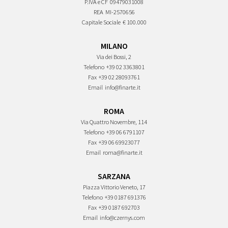
P.IVA e CF
09479031008
REA
MI-2570656
Capitale Sociale
€ 100.000
MILANO
Via dei Bossi, 2
Telefono
+39 02 3363801
Fax
+39 02 28093761
Email
info@finarte.it
ROMA
Via Quattro Novembre, 114
Telefono
+39 06 6791107
Fax
+39 06 69923077
Email
roma@finarte.it
SARZANA
Piazza Vittorio Veneto, 17
Telefono
+39 0187 691376
Fax
+39 0187 692703
Email
info@czernys.com