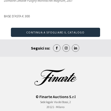
Domaine Leflaive Puligny-Montrachet Magnum
, 2007
BASE D'ASTA
€ 300
CONTINUA A SFOGLIARE IL CATALOGO
Seguici su:
© Finarte Auctions S.r.l
Sede legale
Via dei Bossi, 2
20121 - Milano