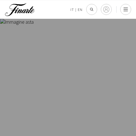
IT
|
EN