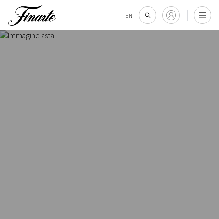
IT
|
EN