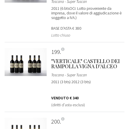
Toscana - Super Tuscan
2011 (6 btsOCi: Lotto proveniente da
impresa, dove il valore di aggiudicazione è
soggetto a IVA.)
BASE D'ASTA
€ 380
Lotto chiuso
199
"VERTICALE" CASTELLO DEI
RAMPOLLA VIGNA D'ALCEO
Toscana - Super Tuscan
2011 (3 bts) 2012 (3 bts)
VENDUTO
€ 340
(diritti d'asta esclusi)
200