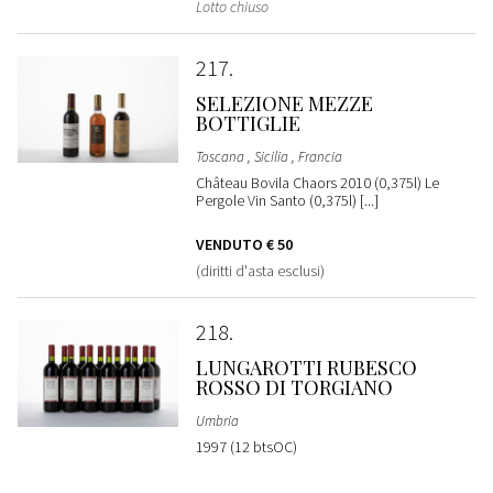
Lotto chiuso
217
SELEZIONE MEZZE
BOTTIGLIE
Toscana , Sicilia , Francia
Château Bovila Chaors 2010 (0,375l) Le
Pergole Vin Santo (0,375l) [...]
VENDUTO
€ 50
(diritti d'asta esclusi)
218
LUNGAROTTI RUBESCO
ROSSO DI TORGIANO
Umbria
1997 (12 btsOC)