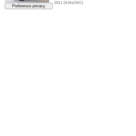
2011 (6 btsOWC)
BASE D'ASTA
€ 120
Lotto chiuso
225
CANTINE MUCCI KUBBADI
MAGNUM
Abruzzo
2007 OWC (1 bt) 2001 (2 Magnum Limited
Edition)
BASE D'ASTA
€ 120
Lotto chiuso
226
SELEZIONE ITALIA
CENTRALE