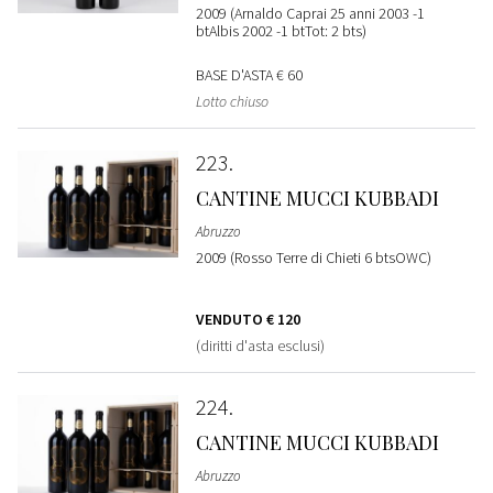
2009 (Arnaldo Caprai 25 anni 2003 -1
btAlbis 2002 -1 btTot: 2 bts)
BASE D'ASTA
€ 60
Lotto chiuso
223
CANTINE MUCCI KUBBADI
Abruzzo
2009 (Rosso Terre di Chieti 6 btsOWC)
VENDUTO
€ 120
(diritti d'asta esclusi)
224
CANTINE MUCCI KUBBADI
Abruzzo