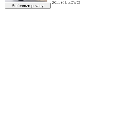
2011 (6 btsOWC)
BASE D'ASTA
€ 120
Lotto chiuso
225
CANTINE MUCCI KUBBADI
MAGNUM
Abruzzo
2007 OWC (1 bt) 2001 (2 Magnum Limited
Edition)
BASE D'ASTA
€ 120
Lotto chiuso
226
SELEZIONE ITALIA
CENTRALE