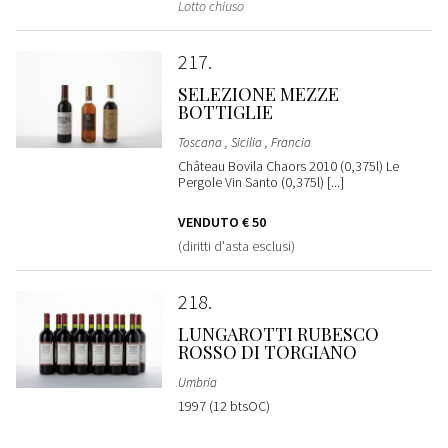
Lotto chiuso
217
SELEZIONE MEZZE
BOTTIGLIE
Toscana , Sicilia , Francia
Château Bovila Chaors 2010 (0,375l) Le
Pergole Vin Santo (0,375l) [...]
VENDUTO
€ 50
(diritti d'asta esclusi)
218
LUNGAROTTI RUBESCO
ROSSO DI TORGIANO
Umbria
1997 (12 btsOC)