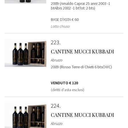
2009 (Arnaldo Caprai 25 anni 2003 -1
btAlbis 2002 -1 btTot: 2 bts)
BASE D'ASTA
€ 60
Lotto chiuso
223
CANTINE MUCCI KUBBADI
Abruzzo
2009 (Rosso Terre di Chieti 6 btsOWC)
VENDUTO
€ 120
(diritti d'asta esclusi)
224
CANTINE MUCCI KUBBADI
Abruzzo