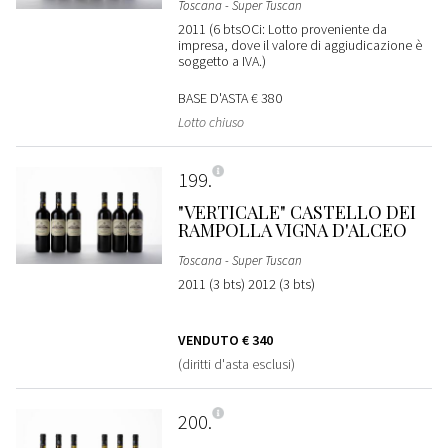
Toscana - Super Tuscan
2011 (6 btsOCi: Lotto proveniente da
impresa, dove il valore di aggiudicazione è
soggetto a IVA.)
BASE D'ASTA
€ 380
Lotto chiuso
199
"VERTICALE" CASTELLO DEI
RAMPOLLA VIGNA D'ALCEO
Toscana - Super Tuscan
2011 (3 bts) 2012 (3 bts)
VENDUTO
€ 340
(diritti d'asta esclusi)
200