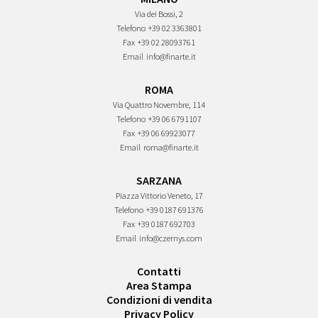
Via dei Bossi, 2
Telefono
+39 02 3363801
Fax
+39 02 28093761
Email
info@finarte.it
ROMA
Via Quattro Novembre, 114
Telefono
+39 06 6791107
Fax
+39 06 69923077
Email
roma@finarte.it
SARZANA
Piazza Vittorio Veneto, 17
Telefono
+39 0187 691376
Fax
+39 0187 692703
Email
info@czernys.com
Contatti
Area Stampa
Condizioni di vendita
Privacy Policy