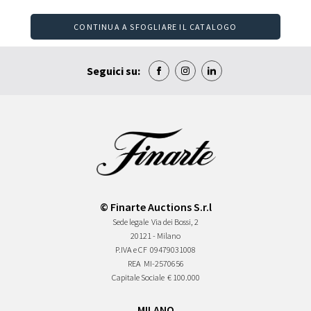
CONTINUA A SFOGLIARE IL CATALOGO
Seguici su:
© Finarte Auctions S.r.l
Sede legale
Via dei Bossi, 2
20121 - Milano
P.IVA e CF
09479031008
REA
MI-2570656
Capitale Sociale
€ 100.000
MILANO