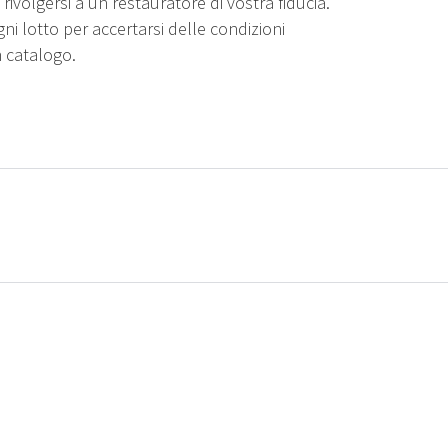
rivolgersi a un restauratore di vostra fiducia.
gni lotto per accertarsi delle condizioni
n catalogo.