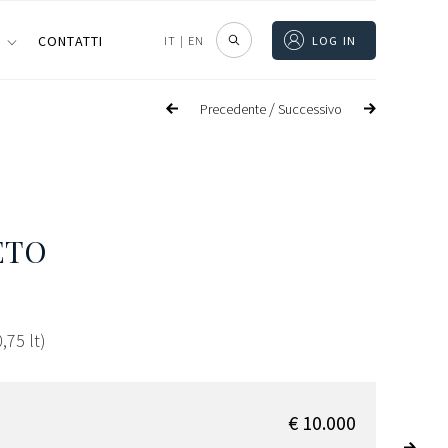
I
CONTATTI
IT
|
EN
LOG IN
/
Precedente
Successivo
ETO
,75 lt)
€ 10.000