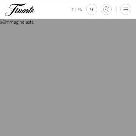
IT
|
EN