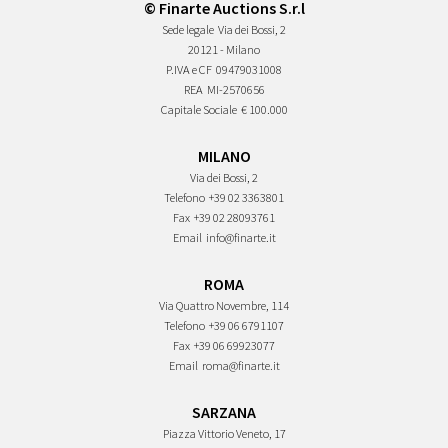
© Finarte Auctions S.r.l
Sede legale
Via dei Bossi, 2
20121 - Milano
P.IVA e CF
09479031008
REA
MI-2570656
Capitale Sociale
€ 100.000
MILANO
Via dei Bossi, 2
Telefono
+39 02 3363801
Fax
+39 02 28093761
Email
info@finarte.it
ROMA
Via Quattro Novembre, 114
Telefono
+39 06 6791107
Fax
+39 06 69923077
Email
roma@finarte.it
SARZANA
Piazza Vittorio Veneto, 17