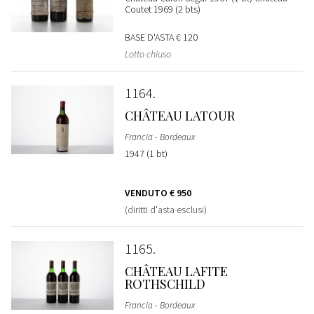
Coutet 1969 (2 bts)
BASE D'ASTA
€ 120
Lotto chiuso
1164
CHÂTEAU LATOUR
Francia - Bordeaux
1947 (1 bt)
VENDUTO
€ 950
(diritti d'asta esclusi)
1165
CHÂTEAU LAFITE
ROTHSCHILD
Francia - Bordeaux