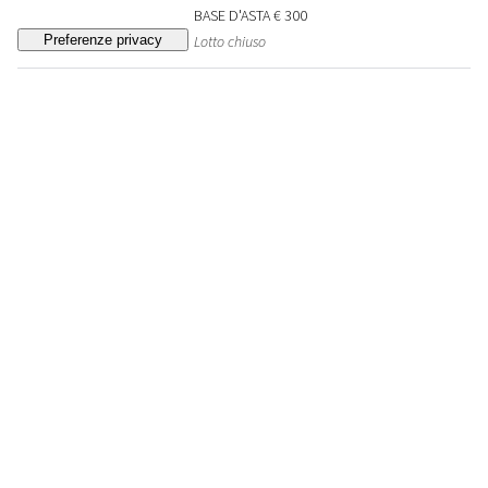
BASE D'ASTA
€ 300
Lotto chiuso
1177
SELEZIONE LOUIS JADOT E
CHATEAU LEOVILLE
POYFERRE
Francia
Louis Jadot Chambertin Clos-de-Beze
Grand Cru 1997 (2 bts) Château Léoville
Poyferré 2001 (1 bt)
VENDUTO
€ 280
(diritti d'asta esclusi)
1178
DOMAINE ARLAUD CHARMES
CHAMBERTIN GRAND CRU
Francia - Borgogna