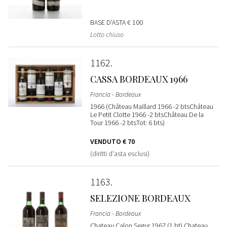
BASE D'ASTA
€ 100
Lotto chiuso
1162
CASSA BORDEAUX 1966
Francia - Bordeaux
1966 (Château Maillard 1966 -2 btsChâteau
Le Petit Clotte 1966 -2 btsChâteau De la
Tour 1966 -2 btsTot: 6 bts)
VENDUTO
€ 70
(diritti d'asta esclusi)
1163
SELEZIONE BORDEAUX
Francia - Bordeaux
Chateau Calon Segur 1967 (1 bt) Chateau