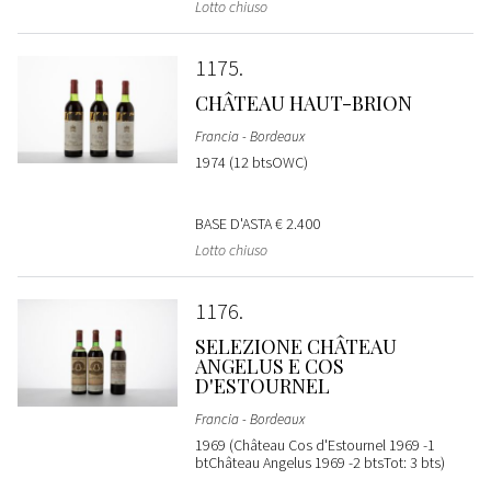
Lotto chiuso
1175
CHÂTEAU HAUT-BRION
Francia - Bordeaux
1974 (12 btsOWC)
BASE D'ASTA
€ 2.400
Lotto chiuso
1176
SELEZIONE CHÂTEAU
ANGELUS E COS
D'ESTOURNEL
Francia - Bordeaux
1969 (Château Cos d'Estournel 1969 -1
btChâteau Angelus 1969 -2 btsTot: 3 bts)