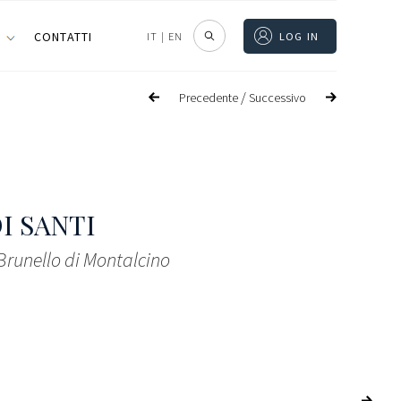
I
CONTATTI
IT
|
EN
LOG IN
/
Precedente
Successivo
I SANTI
Brunello di Montalcino