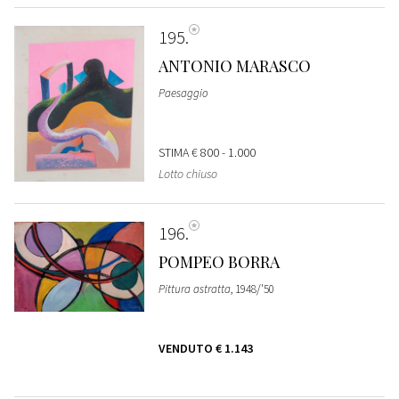
195
ANTONIO MARASCO
Paesaggio
STIMA
€ 800 - 1.000
Lotto chiuso
196
POMPEO BORRA
Pittura astratta
, 1948/'50
VENDUTO
€ 1.143