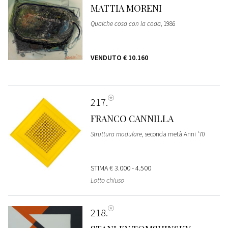
MATTIA MORENI
Qualche cosa con la coda
, 1986
VENDUTO
€ 10.160
217
FRANCO CANNILLA
Struttura modulare
, seconda metà Anni '70
STIMA
€ 3.000 - 4.500
Lotto chiuso
218