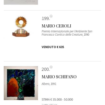
199
MARIO CEROLI
Premio Internazionale per l'Ambiente San
Francesco Cantico delle Creature
, 1990
VENDUTO
€ 635
200
MARIO SCHIFANO
Albero
, 1991
STIMA
€ 35.000 - 50.000
Lotto chiuso