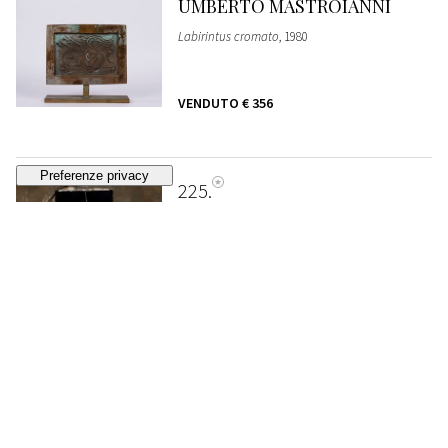
UMBERTO MASTROIANNI
Labirintus cromato
, 1980
VENDUTO
€ 356
225
ALBERTO GIANQUINTO
Senza titolo
, 1986
VENDUTO
€ 3.048
226
ATTILIO FORGIOLI