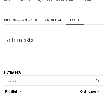
tasse e costi applicabili, se non diversamente specificato.
INFORMAZIONI ASTA
CATALOGO
LOTTI
Lotti
in asta
FILTRA PER
Più filtri
Ordina per