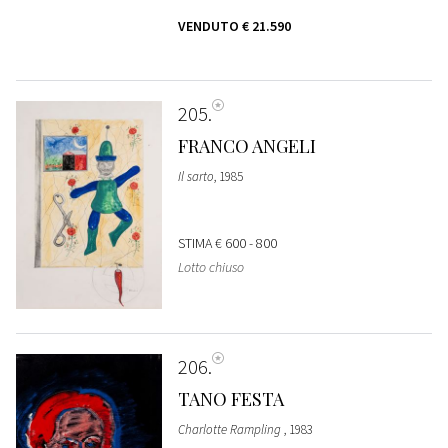
VENDUTO
€ 21.590
205
FRANCO ANGELI
Il sarto
, 1985
STIMA
€ 600 - 800
Lotto chiuso
206
TANO FESTA
Charlotte Rampling
, 1983