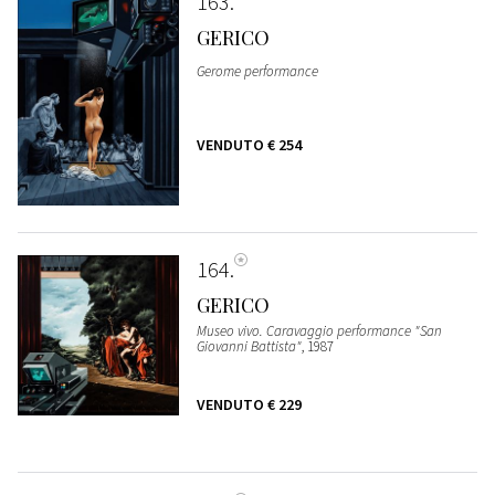
163
GERICO
Gerome performance
VENDUTO
€ 254
164
GERICO
Museo vivo. Caravaggio performance "San
Giovanni Battista"
, 1987
VENDUTO
€ 229