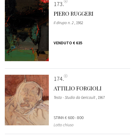
173
PIERO RUGGERI
Il dirupo n. 2
, 1982
VENDUTO
€ 635
174
ATTILIO FORGIOLI
Testa - Studio da Gericault
, 1967
STIMA
€ 600 - 800
Lotto chiuso