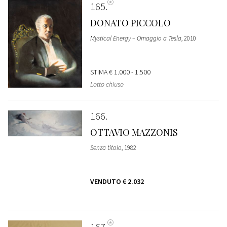
165
DONATO PICCOLO
Mystical Energy – Omaggio a Tesla
, 2010
STIMA
€ 1.000 - 1.500
Lotto chiuso
166
OTTAVIO MAZZONIS
Senza titolo
, 1982
VENDUTO
€ 2.032
167