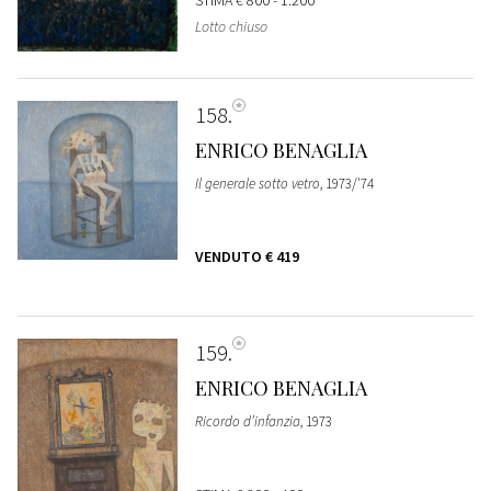
STIMA
€ 800 - 1.200
Lotto chiuso
158
ENRICO BENAGLIA
Il generale sotto vetro
, 1973/'74
VENDUTO
€ 419
159
ENRICO BENAGLIA
Ricordo d’infanzia
, 1973