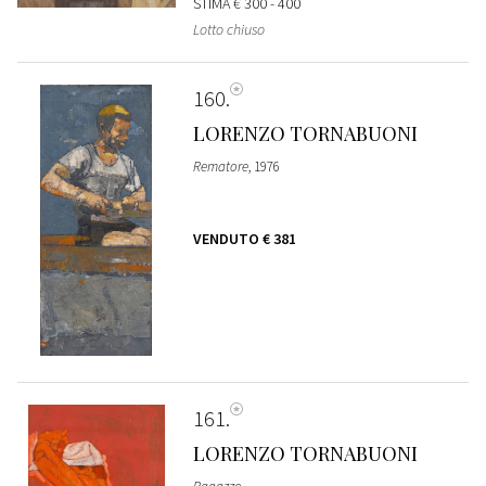
STIMA
€ 300 - 400
Lotto chiuso
160
LORENZO TORNABUONI
Rematore
, 1976
VENDUTO
€ 381
161
LORENZO TORNABUONI