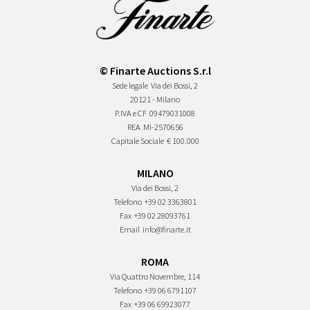
© Finarte Auctions S.r.l
Sede legale
Via dei Bossi, 2
20121 - Milano
P.IVA e CF
09479031008
REA
MI-2570656
Capitale Sociale
€ 100.000
MILANO
Via dei Bossi, 2
Telefono
+39 02 3363801
Fax
+39 02 28093761
Email
info@finarte.it
ROMA
Via Quattro Novembre, 114
Telefono
+39 06 6791107
Fax
+39 06 69923077