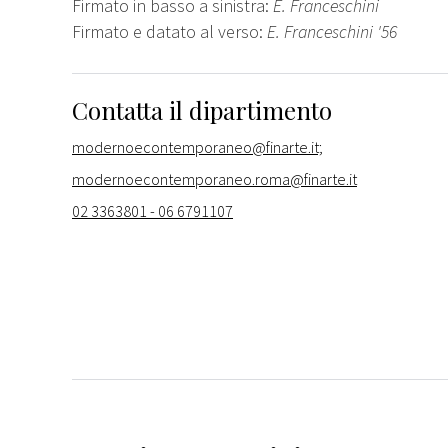
Firmato in basso a sinistra:
E. Franceschini
Firmato e datato al verso:
E. Franceschini '56
Contatta il dipartimento
modernoecontemporaneo@finarte.it;
modernoecontemporaneo.roma@finarte.it
02 3363801 - 06 6791107