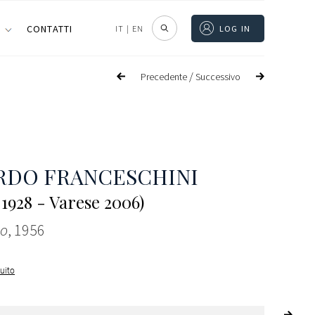
I
CONTATTI
IT
|
EN
LOG IN
/
Precedente
Successivo
RDO FRANCESCHINI
 1928 - Varese 2006)
lo
, 1956
guito