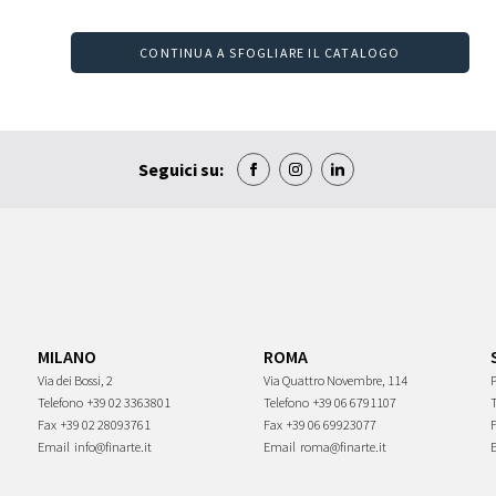
CONTINUA A SFOGLIARE IL CATALOGO
Seguici su:
MILANO
ROMA
Via dei Bossi, 2
Via Quattro Novembre, 114
P
Telefono
+39 02 3363801
Telefono
+39 06 6791107
Fax
+39 02 28093761
Fax
+39 06 69923077
Email
info@finarte.it
Email
roma@finarte.it