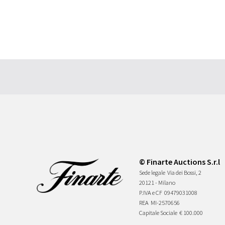
© Finarte Auctions S.r.l
Sede legale
Via dei Bossi, 2
20121 - Milano
P.IVA e CF
09479031008
REA
MI-2570656
Capitale Sociale
€ 100.000