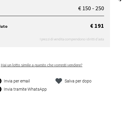
€ 150 - 250
€ 191
duto
I prezzi di vendita comprendono i diritti d'asta
Hai un lotto simile a questo che vorresti vendere?
Invia per email
Salva per dopo
Invia tramite WhatsApp