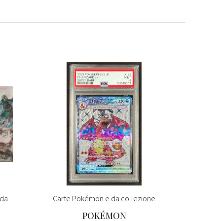
 da
Carte Pokémon e da collezione
Carte P
POKÉMON