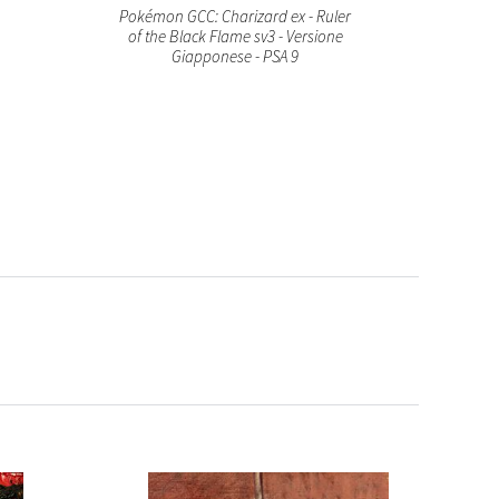
Pokémon GCC: Charizard ex - Ruler
Char
of the Black Flame sv3 - Versione
Charizar
Giapponese - PSA 9