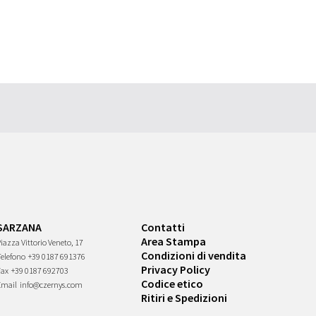
SARZANA
Contatti
Area Stampa
iazza Vittorio Veneto, 17
Condizioni di vendita
Telefono
+39 0187 691376
Privacy Policy
Fax
+39 0187 692703
Codice etico
Email
info@czernys.com
Ritiri e Spedizioni