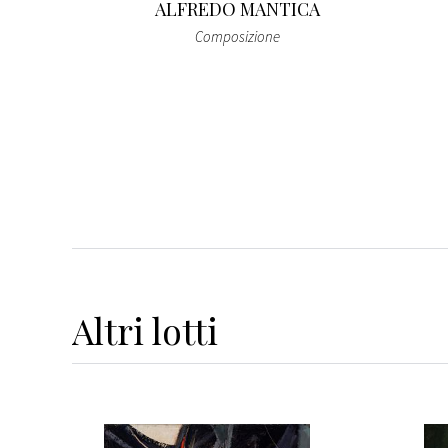
ALFREDO MANTICA
ni di
- RAW
Composizione
Altri
lotti