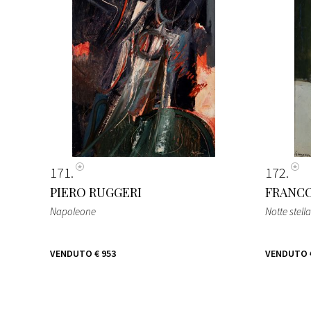
171
172
PIERO RUGGERI
FRANCO
Napoleone
Notte stell
VENDUTO
€ 953
VENDUTO