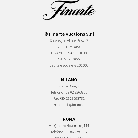
© Finarte Auctions S.r.l
Sede legale
Via dei Bossi, 2
20121 - Milano
P.IVA e CF
09479031008
REA
MI-2570656
Capitale Sociale
€ 100.000
MILANO
Via dei Bossi, 2
Telefono
+39 02 3363801
Fax
+39 02 28093761
Email
info@finarte.it
ROMA
Via Quattro Novembre, 114
Telefono
+39 06 6791107
Fax
+39 06 69923077