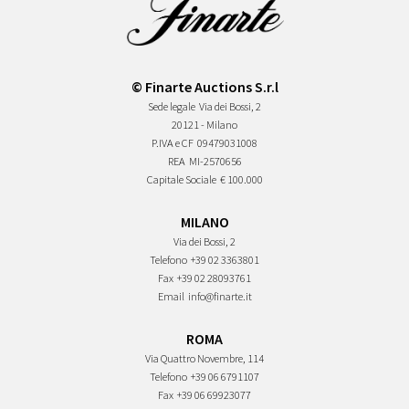
© Finarte Auctions S.r.l
Sede legale
Via dei Bossi, 2
20121 - Milano
P.IVA e CF
09479031008
REA
MI-2570656
Capitale Sociale
€ 100.000
MILANO
Via dei Bossi, 2
Telefono
+39 02 3363801
Fax
+39 02 28093761
Email
info@finarte.it
ROMA
Via Quattro Novembre, 114
Telefono
+39 06 6791107
Fax
+39 06 69923077