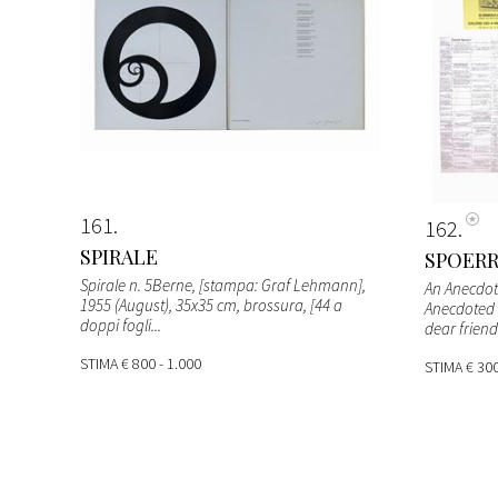
161
162
SPIRALE
SPOERR
Spirale n. 5Berne, [stampa: Graf Lehmann],
An Anecdot
1955 (August), 35x35 cm, brossura, [44 a
Anecdoted V
doppi fogli...
dear friend.
STIMA
€ 800 - 1.000
STIMA
€ 300