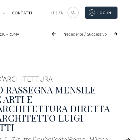
I
CONTATTI
IT
|
EN
LOG IN
/
Precedente
Successivo
:30 •
ROMA
 D’ARCHITETTURA
O RASSEGNA MENSILE
 ARTI E
ARCHITETTURA DIRETTA
ARCHITETTO LUIGI
TTI
. 1 - 7 [tutto il pubblicato]Roma - Milano