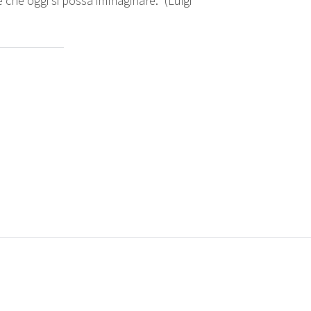
te che oggi si possa immaginare.” (Luigi