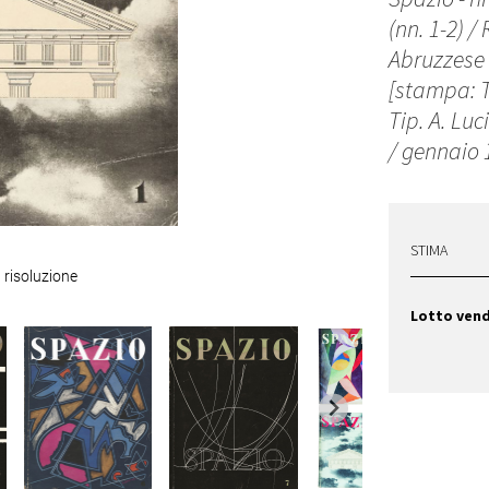
(nn. 1-2) /
Abruzzese (
[stampa: T
Tip. A. Luc
/ gennaio 1
STIMA
 risoluzione
Lotto ven