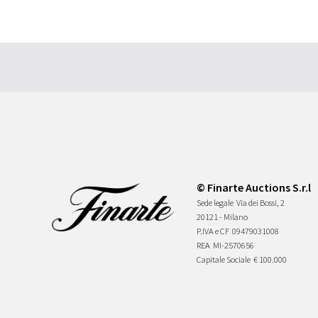
© Finarte Auctions S.r.l
Sede legale
Via dei Bossi, 2
20121 - Milano
P.IVA e CF
09479031008
REA
MI-2570656
Capitale Sociale
€ 100.000