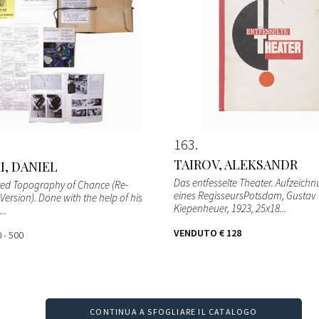
163
TAIROV, ALEKSANDR
I, DANIEL
Das entfesselte Theater. Aufzeich
ed Topography of Chance (Re-
eines RegisseursPotsdam, Gustav
ersion). Done with the help of his
Kiepenheuer, 1923, 25x18...
..
VENDUTO
€ 128
 - 500
CONTINUA A SFOGLIARE IL CATALOGO