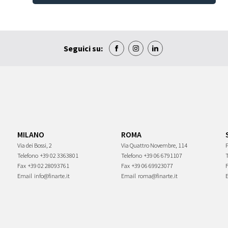
Seguici su:
MILANO
ROMA
Via dei Bossi, 2
Via Quattro Novembre, 114
P
Telefono
+39 02 3363801
Telefono
+39 06 6791107
Fax
+39 02 28093761
Fax
+39 06 69923077
Email
info@finarte.it
Email
roma@finarte.it