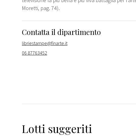
televisione la più bella e più viva battaglia per l’ar
Moretti, pag. 74).
Contatta il dipartimento
libriestampe@finarte.it
06 87763452
Lotti suggeriti