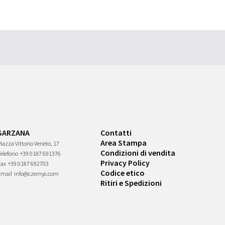
SARZANA
Contatti
Area Stampa
iazza Vittorio Veneto, 17
Condizioni di vendita
Telefono
+39 0187 691376
Privacy Policy
Fax
+39 0187 692703
Codice etico
Email
info@czernys.com
Ritiri e Spedizioni