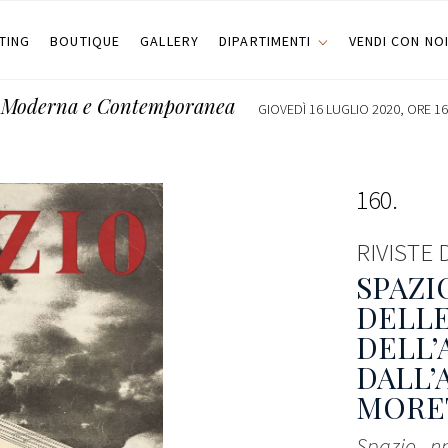
TING
BOUTIQUE
GALLERY
DIPARTIMENTI
VENDI CON NO
te Moderna e Contemporanea
GIOVEDÌ 16 LUGLIO 2020, ORE 16
160
RIVISTE
SPAZI
DELLE
DELL’
DALL’
MORE
Spazio - nn