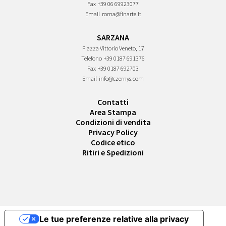
Fax
+39 06 69923077
Email
roma@finarte.it
SARZANA
Piazza Vittorio Veneto, 17
Telefono
+39 0187 691376
Fax
+39 0187 692703
Email
info@czernys.com
Contatti
Area Stampa
Condizioni di vendita
Privacy Policy
Codice etico
Ritiri e Spedizioni
Le tue preferenze relative alla privacy