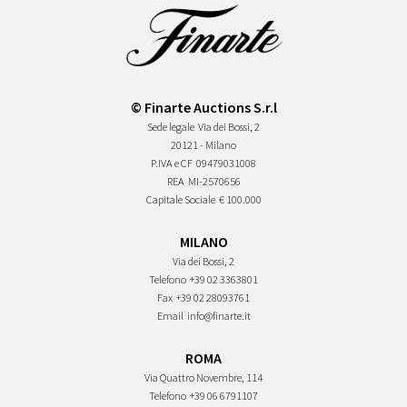
© Finarte Auctions S.r.l
Sede legale
Via dei Bossi, 2
20121 - Milano
P.IVA e CF
09479031008
REA
MI-2570656
Capitale Sociale
€ 100.000
MILANO
Via dei Bossi, 2
Telefono
+39 02 3363801
Fax
+39 02 28093761
Email
info@finarte.it
ROMA
Via Quattro Novembre, 114
Telefono
+39 06 6791107