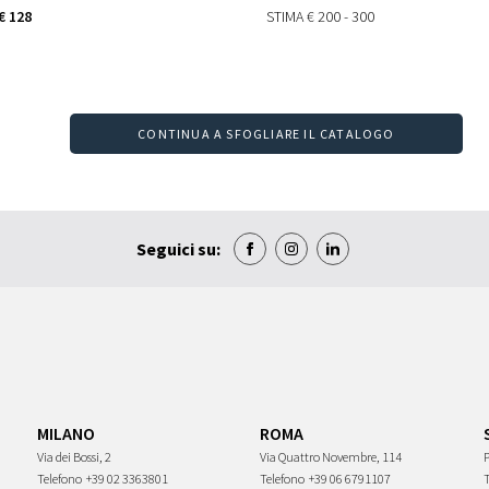
€ 128
STIMA
€ 200 - 300
CONTINUA A SFOGLIARE IL CATALOGO
Seguici su:
MILANO
ROMA
Via dei Bossi, 2
Via Quattro Novembre, 114
P
Telefono
+39 02 3363801
Telefono
+39 06 6791107