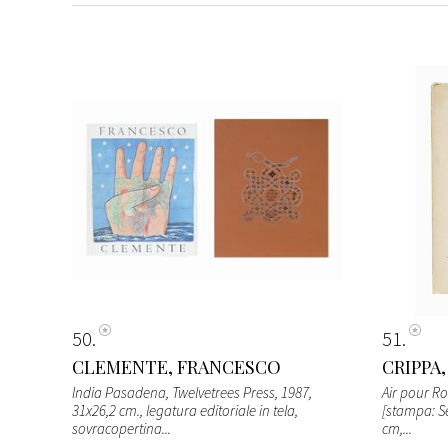
50
51
CLEMENTE, FRANCESCO
CRIPPA
India Pasadena, Twelvetrees Press, 1987,
Air pour R
31x26,2 cm., legatura editoriale in tela,
[stampa: Se
sovracopertina...
cm,...