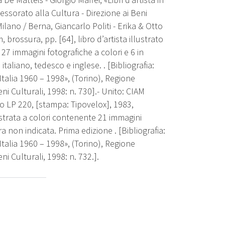
essorato alla Cultura - Direzione ai Beni
Milano / Berna, Giancarlo Politi - Erika & Otto
 brossura, pp. [64], libro d’artista illustrato
27 immagini fotografiche a colori e 6 in
italiano, tedesco e inglese. . [Bibliografia:
n Italia 1960 – 1998», (Torino), Regione
i Culturali, 1998: n. 730].- Unito: CIAM
tto LP 220, [stampa: Tipovelox], 1983,
lustrata a colori contenente 21 immagini
a non indicata. Prima edizione . [Bibliografia:
n Italia 1960 – 1998», (Torino), Regione
i Culturali, 1998: n. 732.].