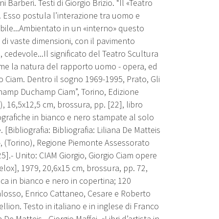
 Barberi. Testi di Giorgio Brizio. “Il «Teatro
e. Esso postula l’interazione tra uomo e
abile...Ambientato in un «interno» questo
di vaste dimensioni, con il pavimento
cedevole...Il significato del Teatro Scultura
ieme la natura del rapporto uomo - opera, ed
gio Ciam. Dentro il sogno 1969-1995, Prato, Gli
uchamp Duchamp Ciam”, Torino, Edizione
, 16,5x12,5 cm, brossura, pp. [22], libro
tografiche in bianco e nero stampate al solo
 [Bibliografia: Bibliografia: Liliana De Matteis
998», (Torino), Regione Piemonte Assessorato
725].- Unito: CIAM Giorgio, Giorgio Ciam opere
lox], 1979, 20,6x15 cm, brossura, pp. 72,
ica in bianco e nero in copertina; 120
alosso, Enrico Cattaneo, Cesare e Roberto
ion. Testo in italiano e in inglese di Franco
a De Matteis - Giorgio Maffei, «Libri d’artista in