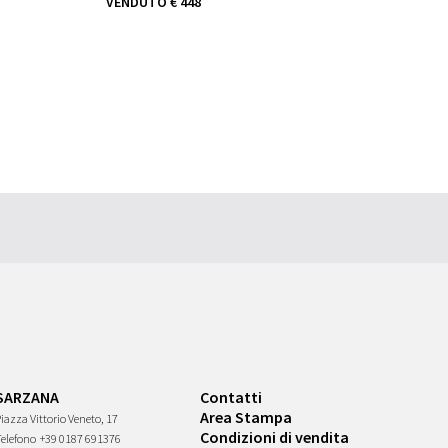
VENDUTO
€ 448
SARZANA
Contatti
Area Stampa
iazza Vittorio Veneto, 17
Condizioni di vendita
Telefono
+39 0187 691376