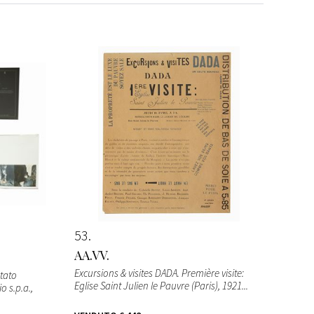
53
AA.VV.
Excursions & visites DADA. Première visite:
rtato
Eglise Saint Julien le Pauvre (Paris), 1921...
 s.p.a.,