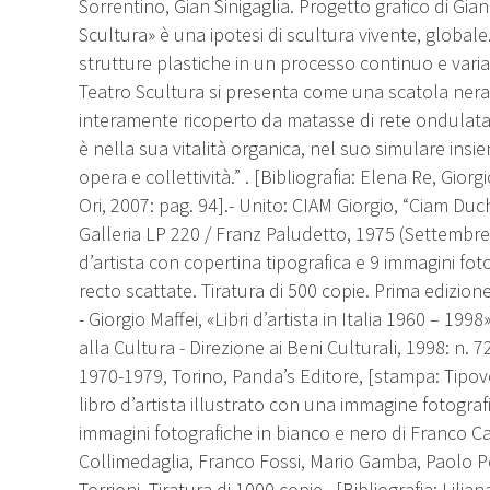
Sorrentino, Gian Sinigaglia. Progetto grafico di Gianni
Scultura» è una ipotesi di scultura vivente, global
strutture plastiche in un processo continuo e vari
Teatro Scultura si presenta come una scatola nera 
interamente ricoperto da matasse di rete ondulata, 
è nella sua vitalità organica, nel suo simulare ins
opera e collettività.” . [Bibliografia: Elena Re, Gior
Ori, 2007: pag. 94].- Unito: CIAM Giorgio, “Ciam D
Galleria LP 220 / Franz Paludetto, 1975 (Settembre)
d’artista con copertina tipografica e 9 immagini fo
recto scattate. Tiratura di 500 copie. Prima edizione.
- Giorgio Maffei, «Libri d’artista in Italia 1960 – 1
alla Cultura - Direzione ai Beni Culturali, 1998: n. 
1970-1979, Torino, Panda’s Editore, [stampa: Tipove
libro d’artista illustrato con una immagine fotograf
immagini fotografiche in bianco e nero di Franco C
Collimedaglia, Franco Fossi, Mario Gamba, Paolo Pell
Torrioni. Tiratura di 1000 copie . [Bibliografia: Lilian