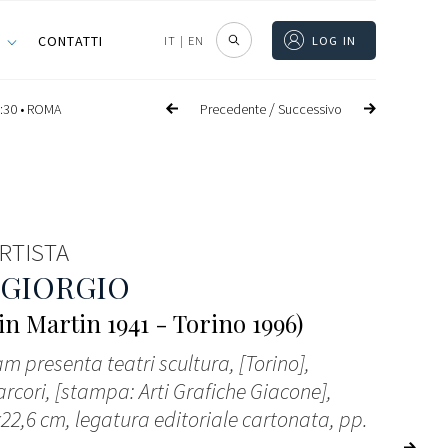
I
CONTATTI
IT
|
EN
LOG IN
/
Precedente
Successivo
:30 •
ROMA
ARTISTA
 GIORGIO
in Martin 1941 - Torino 1996)
am presenta teatri scultura, [Torino],
rcori, [stampa: Arti Grafiche Giacone],
x22,6 cm, legatura editoriale cartonata, pp.