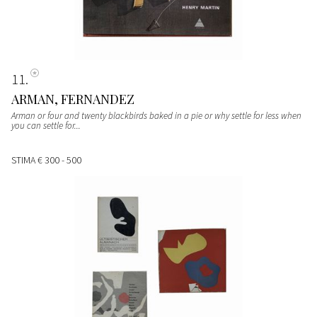
11
ARMAN, FERNANDEZ
Arman or four and twenty blackbirds baked in a pie or why settle for less when
you can settle for...
STIMA
€ 300 - 500