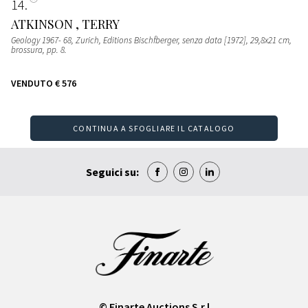
14
ATKINSON , TERRY
Geology 1967- 68, Zurich, Editions Bischfberger, senza data [1972], 29,8x21 cm,
brossura, pp. 8.
VENDUTO
€ 576
CONTINUA A SFOGLIARE IL CATALOGO
Seguici su:
© Finarte Auctions S.r.l