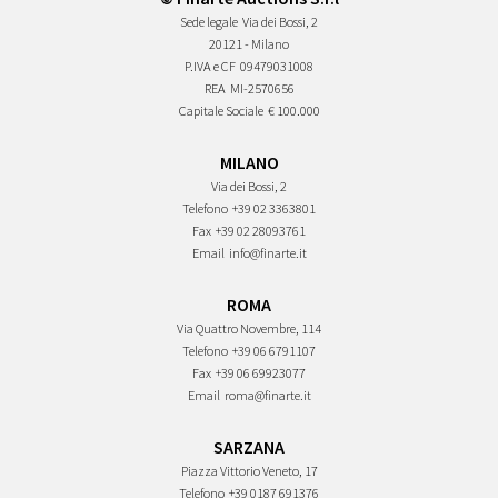
Sede legale
Via dei Bossi, 2
20121 - Milano
P.IVA e CF
09479031008
REA
MI-2570656
Capitale Sociale
€ 100.000
MILANO
Via dei Bossi, 2
Telefono
+39 02 3363801
Fax
+39 02 28093761
Email
info@finarte.it
ROMA
Via Quattro Novembre, 114
Telefono
+39 06 6791107
Fax
+39 06 69923077
Email
roma@finarte.it
SARZANA
Piazza Vittorio Veneto, 17
Telefono
+39 0187 691376