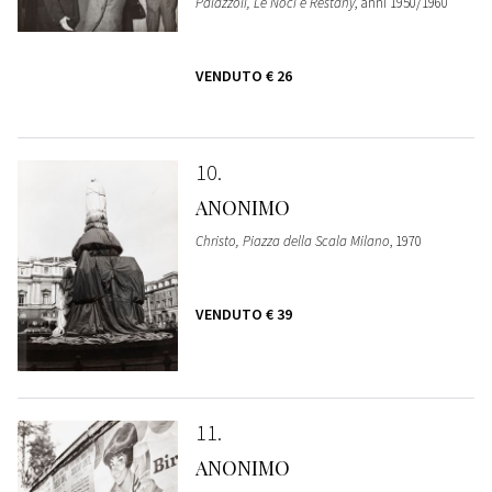
Palazzoli, Le Noci e Restany
, anni 1950/1960
VENDUTO
€ 26
10
ANONIMO
Christo, Piazza della Scala Milano
, 1970
VENDUTO
€ 39
11
ANONIMO