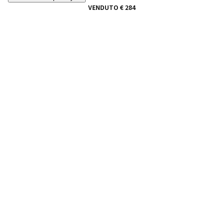
VENDUTO
€ 284
33
ARMANDO TESTA
Saluti da Capri
, 1988
VENDUTO
€ 232
34
MARIO SCHIFANO
Compagni compagni
, primi Anni '70