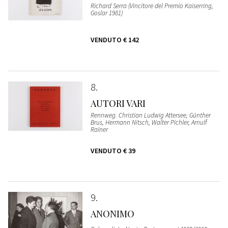
Richard Serra (Vincitore del Premio Kaiserring,
Goslar 1981)
VENDUTO
€ 142
8
AUTORI VARI
Rennweg. Christian Ludwig Attersee, Günther
Brus, Hermann Nitsch, Walter Pichler, Arnulf
Rainer
VENDUTO
€ 39
9
ANONIMO