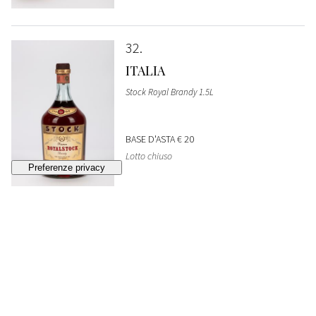
32
ITALIA
Stock Royal Brandy 1.5L
BASE D'ASTA
€ 20
Lotto chiuso
33
FRANCIA
Jean Laplomb & c. Napoleon VSOP Brandy (2
BT)