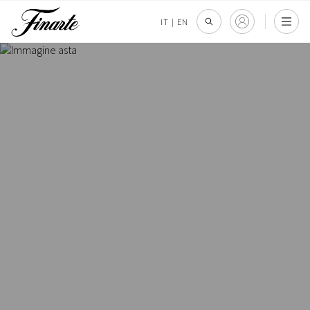
IT
|
EN