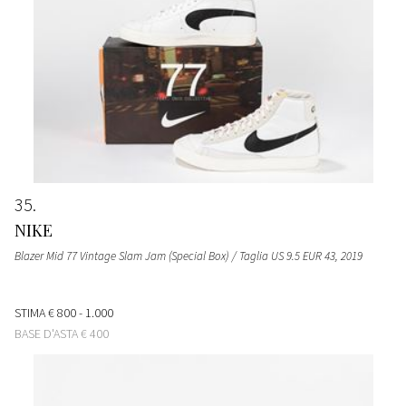
35
NIKE
Blazer Mid 77 Vintage Slam Jam (Special Box) / Taglia US 9.5 EUR 43
, 2019
STIMA
€ 800 - 1.000
BASE D'ASTA
€ 400