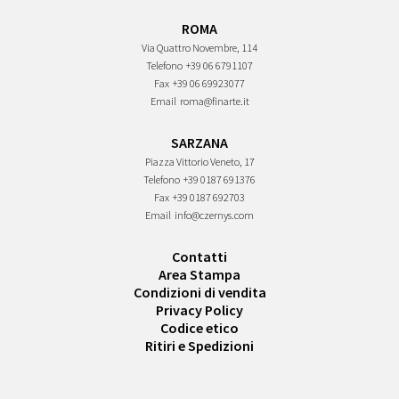
ROMA
Via Quattro Novembre, 114
Telefono
+39 06 6791107
Fax
+39 06 69923077
Email
roma@finarte.it
SARZANA
Piazza Vittorio Veneto, 17
Telefono
+39 0187 691376
Fax
+39 0187 692703
Email
info@czernys.com
Contatti
Area Stampa
Condizioni di vendita
Privacy Policy
Codice etico
Ritiri e Spedizioni