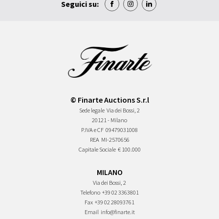
Seguici su:
© Finarte Auctions S.r.l
Sede legale
Via dei Bossi, 2
20121 - Milano
P.IVA e CF
09479031008
REA
MI-2570656
Capitale Sociale
€ 100.000
MILANO
Via dei Bossi, 2
Telefono
+39 02 3363801
Fax
+39 02 28093761
Email
info@finarte.it